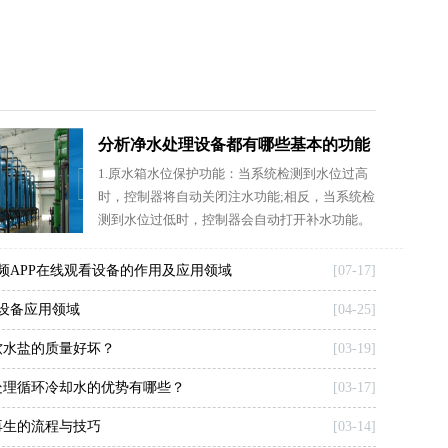
分析净水处理设备都有哪些基本的功能
1.原水箱水位保护功能：当系统检测到水位过高
和特点和榴莲网站视频日常生活息息相
时，控制器将自动关闭注水功能;相反，当系统检
关
测到水位过低时，控制器会自动打开补水功能。
2..非水保护功能：当系统无水运行时，控制器将
自
频APP在线观看设备的作用及应用领域
[07-17]
设备应用领域
[04-25]
软水盐的质量好坏？
[03-19]
处理循环冷却水的优势有哪些？
[03-17]
再生的流程与技巧
[03-14]