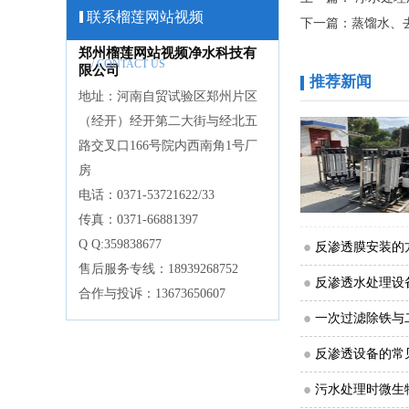
联系榴莲网站视频
下一篇：
蒸馏水、
郑州榴莲网站视频净水科技有
/ CONTACT US
限公司
推荐新闻
地址：河南自贸试验区郑州片区
（经开）经开第二大街与经北五
路交叉口166号院内西南角1号厂
房
电话：0371-53721622/33
传真：0371-66881397
Q Q:359838677
反渗透膜安装的
售后服务专线：18939268752
反渗透水处理设
合作与投诉：13673650607
一次过滤除铁与
反渗透设备的常
污水处理时微生