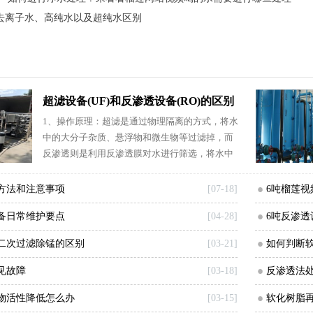
去离子水、高纯水以及超纯水区别
超滤设备(UF)和反渗透设备(RO)的区别
1、操作原理：超滤是通过物理隔离的方式，将水
中的大分子杂质、悬浮物和微生物等过滤掉，而
反渗透则是利用反渗透膜对水进行筛选，将水中
的溶解性离子和微生物等分子级别的杂质过滤
方法和注意事项
[07-18]
6吨榴莲视
备日常维护要点
[04-28]
6吨反渗透
二次过滤除锰的区别
[03-21]
如何判断
见故障
[03-18]
反渗透法
物活性降低怎么办
[03-15]
软化树脂